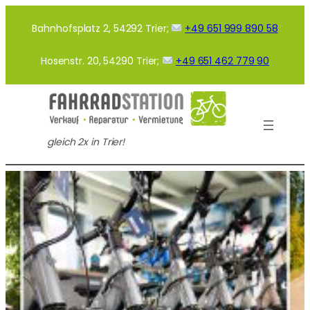
Zum
Inhalt
Bahnhofsplatz 2, 54292 Trier;
+49 651 999 890 58
springen
Hosenstr. 20, 54290 Trier;
+49 651 462 779 90
gleich 2x in Trier!