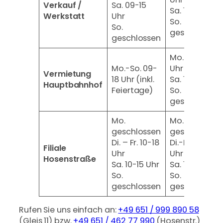
Verkauf /
Sa. 09-15
Sa. 10-15 Uhr
Werkstatt
Uhr
So.
So.
geschlossen
geschlossen
Mo.-Fr. 10-18
Mo.-So. 09-
Uhr
Vermietung
18 Uhr (inkl.
Sa. 10-15 Uhr
Hauptbahnhof
Feiertage)
So.
geschlossen
Mo.
Mo.
geschlossen
geschlossen
Di. – Fr. 10-18
Di.-Fr. 10-18
Filiale
Uhr
Uhr
Hosenstraße
Sa. 10-15 Uhr
Sa. 10-15 Uhr
So.
So.
geschlossen
geschlossen
Rufen Sie uns einfach an:
+49 651 / 999 890 58
(Gleis 11) bzw.
+49 651 / 462 77 990
(Hosenstr.)