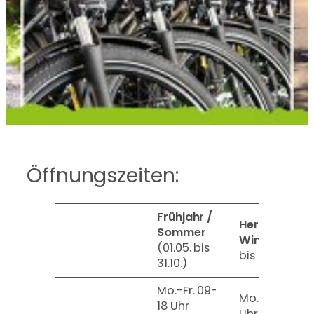
Öffnungszeiten:
Frühjahr /
Herbst /
Sommer
Winter
(01.11.
(01.05. bis
bis 30.04.)
31.10.)
Mo.-Fr. 09-
Mo.-Fr. 10-18
18 Uhr
Uhr