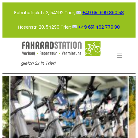
Zum
Inhalt
Bahnhofsplatz 2, 54292 Trier;
+49 651 999 890 58
springen
Hosenstr. 20, 54290 Trier;
+49 651 462 779 90
gleich 2x in Trier!