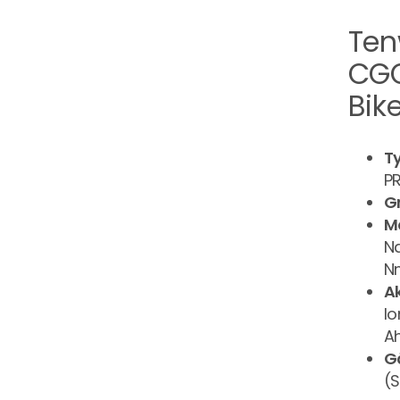
Te
CGO
Bik
T
P
G
M
N
N
A
Io
A
G
(