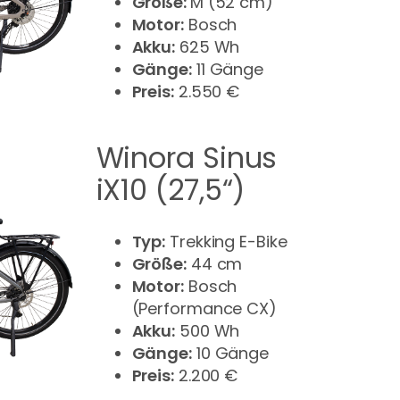
Größe:
M (52 cm)
Motor:
Bosch
Akku:
625 Wh
Gänge:
11 Gänge
Preis:
2.550 €
Winora Sinus
iX10 (27,5“)
Typ:
Trekking E-Bike
Größe:
44 cm
Motor:
Bosch
(Performance CX)
Akku:
500 Wh
Gänge:
10 Gänge
Preis:
2.200 €