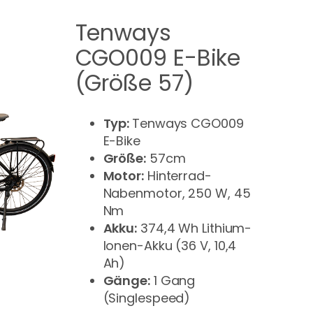
Tenways
CGO009 E-Bike
(Größe 57)
Typ:
Tenways CGO009
E-Bike
Größe:
57cm
Motor:
Hinterrad-
Nabenmotor, 250 W, 45
Nm
Akku:
374,4 Wh Lithium-
Ionen-Akku (36 V, 10,4
Ah)
Gänge:
1 Gang
(Singlespeed)