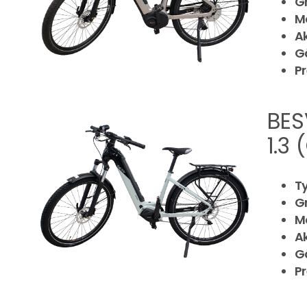
G
M
A
G
Pr
BES
1.3
T
G
M
A
G
Pr