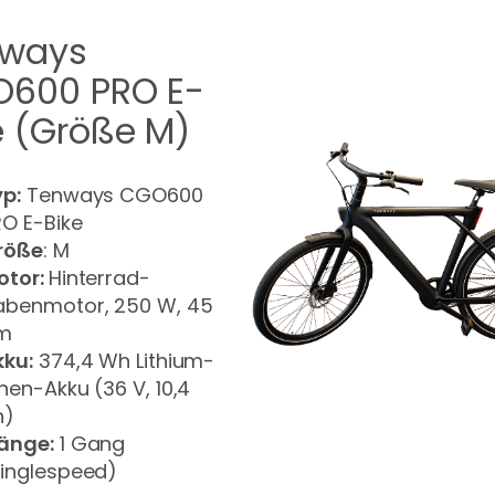
nways
600 PRO E-
e (Größe M)
yp:
Tenways CGO600
RO E-Bike
röße
: M
otor:
Hinterrad-
abenmotor, 250 W, 45
m
kku:
374,4 Wh Lithium-
nen-Akku (36 V, 10,4
h)
änge:
1 Gang
Singlespeed)