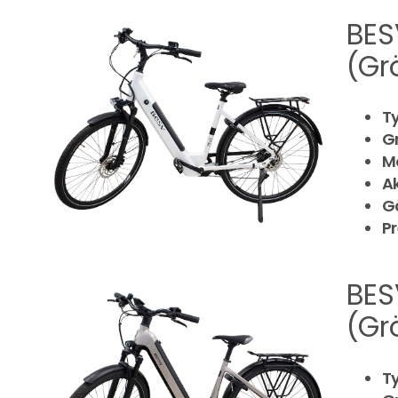
BES
(Gr
T
G
M
A
G
Pr
BES
(Gr
T