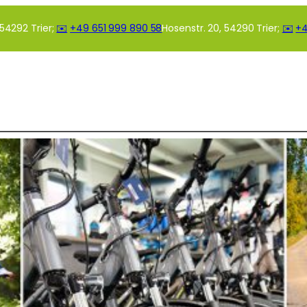
54292 Trier;
✉️
+49 651 999 890 58
Hosenstr. 20, 54290 Trier;
✉️
+4