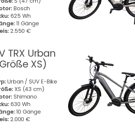
röße:
S (47 cm)
otor:
Bosch
kku:
625 Wh
änge:
11 Gänge
eis:
2.550 €
V TRX Urban
 (Größe XS)
yp:
Urban / SUV E-Bike
röße:
XS (43 cm)
otor:
Shimano
kku:
630 Wh
änge:
10 Gänge
eis:
2.000 €