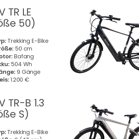
V TR LE
öße 50)
yp:
Trekking E-Bike
röße:
50 cm
otor:
Bafang
kku:
504 Wh
änge:
9 Gänge
eis:
1.200 €
V TR-B 1.3
öße S)
yp:
Trekking E-Bike