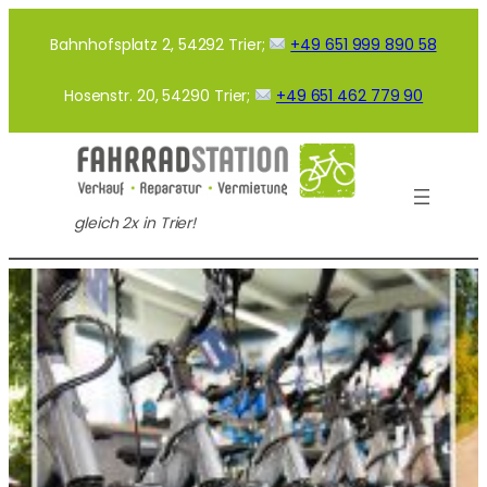
Zum
Inhalt
Bahnhofsplatz 2, 54292 Trier;
+49 651 999 890 58
springen
Hosenstr. 20, 54290 Trier;
+49 651 462 779 90
gleich 2x in Trier!